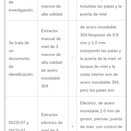
de
marcos de
incluidas las patas y la
investigación.
alta calidad
puerta de miel
de acero inoxidable
Extractor
304,0espesor de 0,8
manual de
Se trata de
mm y 1,0 mm
miel de 3
un
incluyendo las patas y
marcos de
documento
la puerta de la miel, el
alta calidad
de
tanque de miel y la
de acero
identificación.
cesta interior son de
inoxidable
acero inoxidable 304,
304
pero las patas son
Eléctrico, de acero
inoxidable,1.0 mm de
Extractor
grosor, piernas, puerta
05CD-07 y
eléctrico de
de miel, con control de
05CD-07
miel de 3