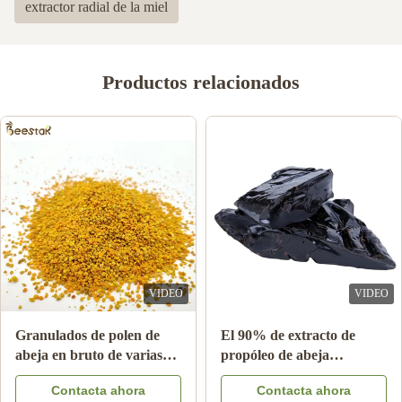
extractor radial de la miel
2
0
1
0
Productos relacionados
Krys Wojciak
K
Mar 17.2023
Fantastic Customer service from Shirley. A pleasant helpful lady
to deal with. Delivery was prompt and tracking was great. Quality
of product was exceptional.
VIDEO
VIDEO
Granulados de polen de
El 90% de extracto de
abeja en bruto de varias
propóleo de abeja
flores 25 kg Suplemento
Bloquear productos de
Contacta ahora
Contacta ahora
alimenticio en cartón
abeja para el cuidado de la