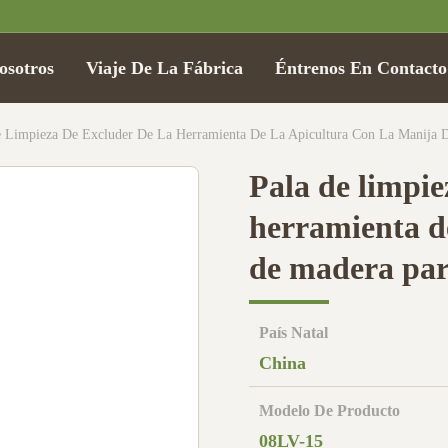
osotros
Viaje De La Fábrica
Éntrenos En Contact
e Limpieza De Excluder De La Herramienta De La Apicultura Con La Manija D
Pala de limpie
herramienta de
de madera par
País Natal
China
Modelo De Producto
08LV-15