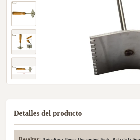
Detalles del producto
Resaltar:
,
Apicultura Honey Uncapping Tools
Pala de la lim