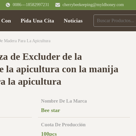
0086---18582997231
cherrybeekeeping@myldhoney.com
o Con
Pida Una Cita
Noticias
e Madera Para La Apicultura
za de Excluder de la
 la apicultura con la manija
a la apicultura
Nombre De La Marca
Bee star
Cuota De Producción
100pcs