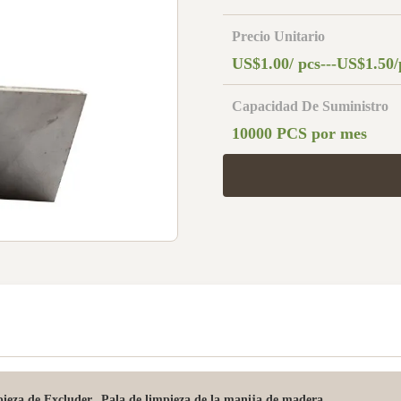
Precio Unitario
US$1.00/ pcs---US$1.50/
Capacidad De Suministro
10000 PCS por mes
,
pieza de Excluder
Pala de limpieza de la manija de madera