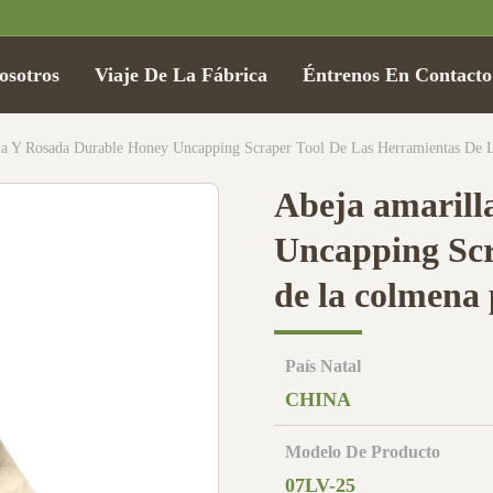
osotros
Viaje De La Fábrica
Éntrenos En Contact
la Y Rosada Durable Honey Uncapping Scraper Tool De Las Herramientas De 
Abeja amarill
Uncapping Scr
de la colmena 
País Natal
CHINA
Modelo De Producto
07LV-25