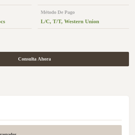
Método De Pago
pcs
L/C, T/T, Western Union
Consulta Ahora
 raspador