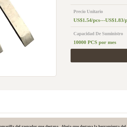
Precio Unitario
US$1.54/pcs---US$1.83/
Capacidad De Suministro
10000 PCS por mes
,
amarilla del raspador que destapa
Abeja que destapa la herramienta del