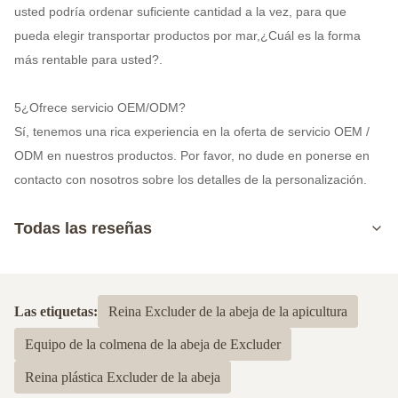
usted podría ordenar suficiente cantidad a la vez, para que
pueda elegir transportar productos por mar,¿Cuál es la forma
más rentable para usted?.
5¿Ofrece servicio OEM/ODM?
Sí, tenemos una rica experiencia en la oferta de servicio OEM /
ODM en nuestros productos. Por favor, no dude en ponerse en
contacto con nosotros sobre los detalles de la personalización.
Todas las reseñas
5.0
Basado en 50 reseñas recientes
Las etiquetas:
Reina Excluder de la abeja de la apicultura
5
100%
Equipo de la colmena de la abeja de Excluder
4
0
3
0
Reina plástica Excluder de la abeja
2
0